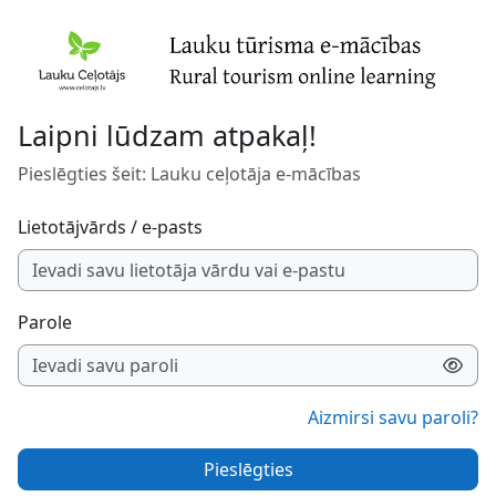
Atvērt galveno saturu
Laipni lūdzam atpakaļ!
Pieslēgties šeit: Lauku ceļotāja e-mācības
Lietotājvārds / e-pasts
Parole
Aizmirsi savu paroli?
Pieslēgties