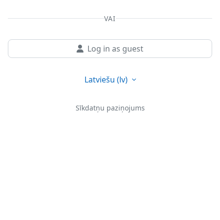
VAI
Log in as guest
Latviešu ‎(lv)‎
Sīkdatņu paziņojums